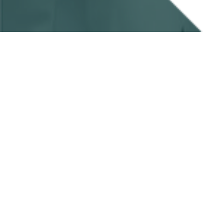
Neem contact o
Telefoon:
+32-(0)476-234547
Email:
info@climades.com
Social media