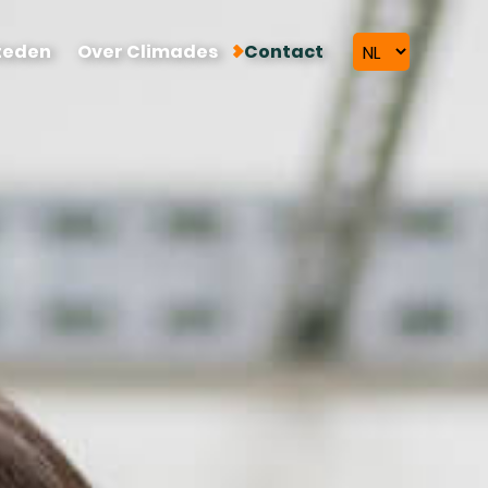
teden
Over Climades
Contact