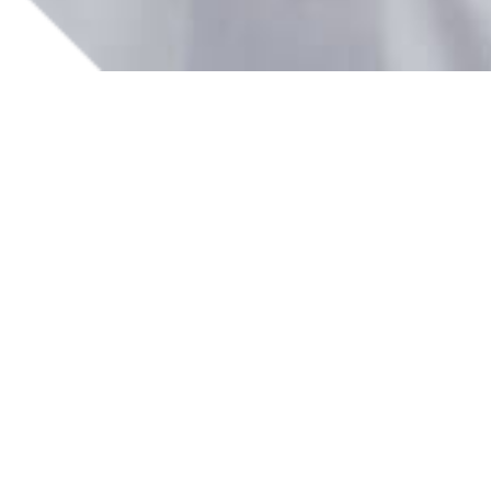
p!
Postadres
Maatschappelijke zetel
Kerkweg 19
B-9406 Ninove
Belgium
Bezoekad
Testlabo & Magazijnen