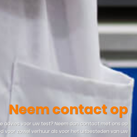
Neem contact op
ste advies voor uw test? Neem dan contact met ons op
 voor zowel verhuur als voor het uitbesteden van uw