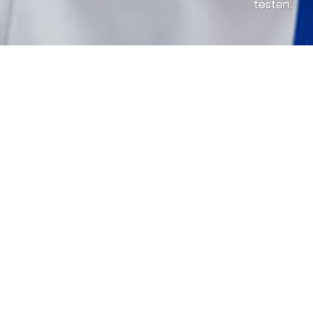
testen.
res