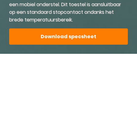
een mobiel onderstel. Dit toestel is aansluitbaar
op een standaard stopcontact ondanks het
brede temperatuursbereik.
Download specsheet
Vötsch VCL7010 -
klimaatkast
Dit compacte toestel is uitermate geschikt voor
kleine proefstukken en laat toe om toch over een
breed temperatuursbereik te gaan testen. Het
wordt geleverd op een mobiel onderstel en is